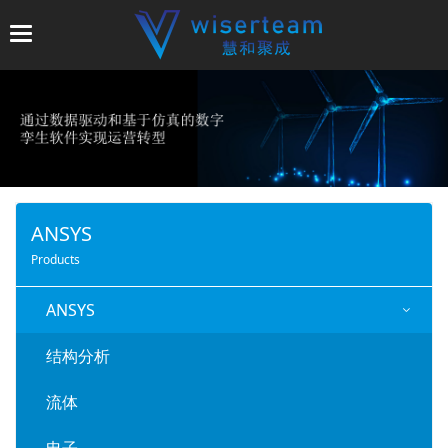
T
o
g
g
l
e
n
a
v
ANSYS
i
Products
g
a
ANSYS
t
i
结构分析
o
n
流体
电子