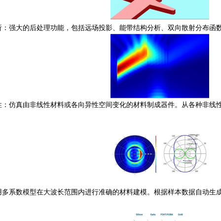
析：强大的后处理功能，包括远场投影、能带结构分析、双向散射分布函
性：仿真由非线性材料或各向异性空间变化的材料制成器件。从各种非线
用多系数模型在大波长范围内进行准确的材料建模。根据样本数据自动生