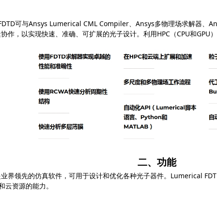
 FDTD
可与
Ansys Lumerical CML Compiler
、
Ansys
多物理场求解器、
An
缝协作，以实现快速、准确、可扩展的光子设计。利用
HPC
（
CPU
和
GPU
）
二、功能
是业界领先的仿真软件，可用于设计和优化各种光子器件。
Lumerical FD
和云资源的能力。