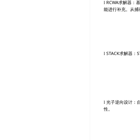
RCWA
求解器：
l
能进行补充。从捕
STACK
求解器：
S
l
光子逆向设计：
l
性。