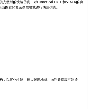
供光散射的快速仿真，对
Lumerical FDTD
和
STACK
的功
表面图案的复杂多层堆栈进行快速仿真。
构，以优化性能、最大限度地减小面积并提高可制造