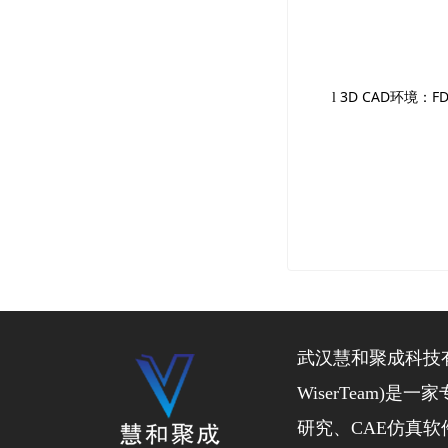
3D CAD
环境：
F
l
武汉慧和聚成科技
WiserTeam)
研究、CAE仿真