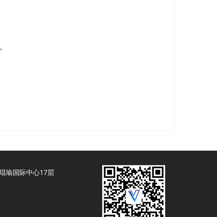
。
琨瑜国际中心17层