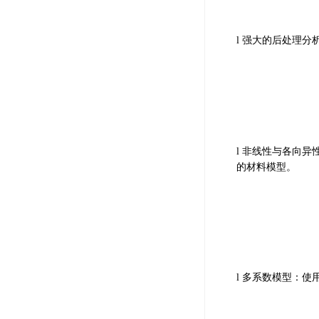
强大的后处理分
l
非线性与各向异
l
的材料模型。
多系数模型：使
l