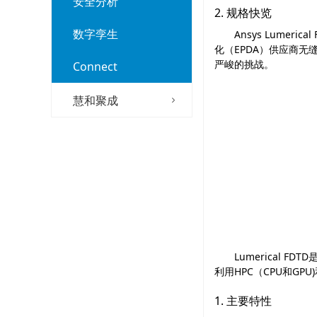
安全分析
2. 规格快览
数字孪生
Ansys Lumerical
化（
EPDA
）供应商无
严峻的挑战。
Connect
慧和聚成
Lumerical FDTD
利用
HPC
（
CPU
和
GPU)
1. 主要特性