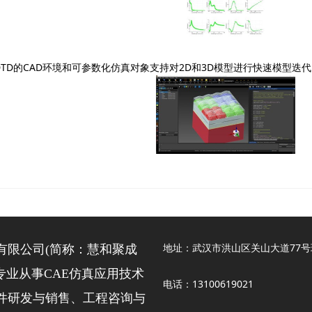
DTD
的
CAD
环境和可参数化仿真对象支持对
2D
和
3D
模型进行快速模型迭代
地址：武汉市洪山区关山大道77号
有限公司(简称：慧和聚成
是一家专业从事CAE仿真应用技术
电话：13100619021
软件研发与销售、工程咨询与