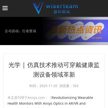
T
o
g
g
l
e
n
a
v
i
光学 | 仿真技术推动可穿戴健康监
g
a
测设备领域革新
t
i
时间：2025-11-20 浏览量：562
o
n
本文原刊登于Ansys.com：《
Revolutionizing Wearable
Health Monitors With Ansys Optics in AR/VR and